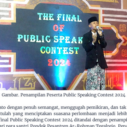
Gambar. Penampilan Peserta Public Speaking Contest 2024
to dengan penuh semangat, menggugah pemikiran, dan tak
itulah yang menciptakan suasana perlombaan menjadi lebih
final
Public Speaking Contest 2024
ditandai dengan penampi
 para santri Pondok Pesantren Ar-Rohman Tegalrejo. Penam