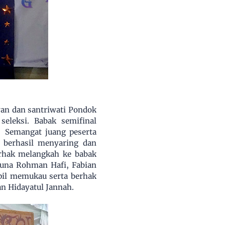
wan dan santriwati Pondok
eleksi. Babak semifinal
. Semangat juang peserta
t berhasil menyaring dan
rhak melangkah ke babak
rjuna Rohman Hafi, Fabian
mpil memukau serta berhak
dan Hidayatul Jannah.