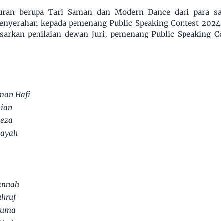
uran berupa Tari Saman dan Modern Dance dari para s
nyerahan kepada pemenang Public Speaking Contest 2024
sarkan penilaian dewan juri, pemenang Public Speaking Co
man Hafi
bian
Reza
dayah
Jannah
uhruf
usuma