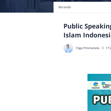
Beranda
Public Speaki
Islam Indones
Yoga Prismanata
17: