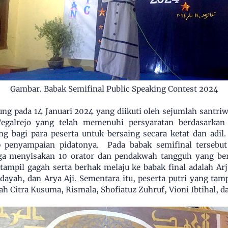
Gambar. Babak Semifinal Public Speaking Contest 2024
ung pada 14 Januari 2024 yang diikuti oleh sejumlah santri
galrejo yang telah memenuhi persyaratan berdasarkan s
g bagi para peserta untuk bersaing secara ketat dan adil
p penyampaian pidatonya. Pada babak semifinal tersebu
gga menyisakan 10 orator dan pendakwah tangguh yang be
g tampil gagah serta berhak melaju ke babak final adalah A
Hidayah, dan Arya Aji. Sementara itu, peserta putri yang ta
lah Citra Kusuma, Rismala, Shofiatuz Zuhruf, Vioni Ibtihal, 