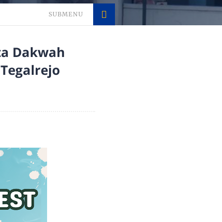
SUBMENU
nta Dakwah
Tegalrejo