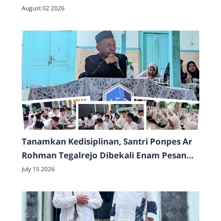
Pengaosan Ahad Legi
August 02 2026
Tanamkan Kedisiplinan, Santri Ponpes Ar
Rohman Tegalrejo Dibekali Enam Pesan
Penting di Pekan Ta'aruf
July 15 2026